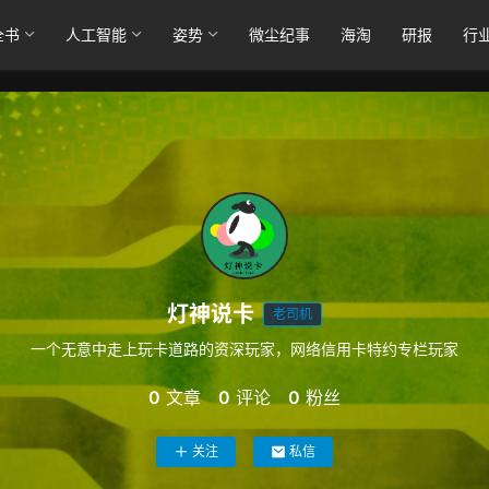
全书
人工智能
姿势
微尘纪事
海淘
研报
行
灯神说卡
老司机
一个无意中走上玩卡道路的资深玩家，网络信用卡特约专栏玩家
0
文章
0
评论
0
粉丝
关注
私信