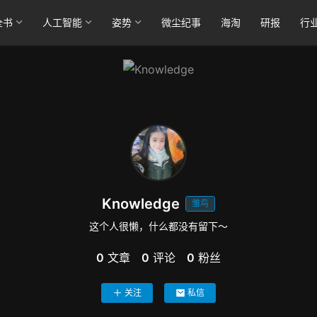
全书
人工智能
姿势
微尘纪事
海淘
研报
行
Knowledge
雏鸟
这个人很懒，什么都没有留下～
0
文章
0
评论
0
粉丝
关注
私信