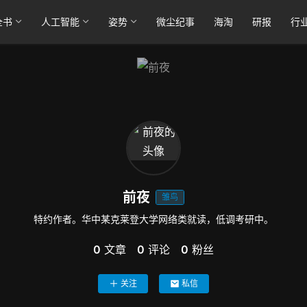
全书
人工智能
姿势
微尘纪事
海淘
研报
行
前夜
雏鸟
特约作者。华中某克莱登大学网络类就读，低调考研中。
0
文章
0
评论
0
粉丝
关注
私信