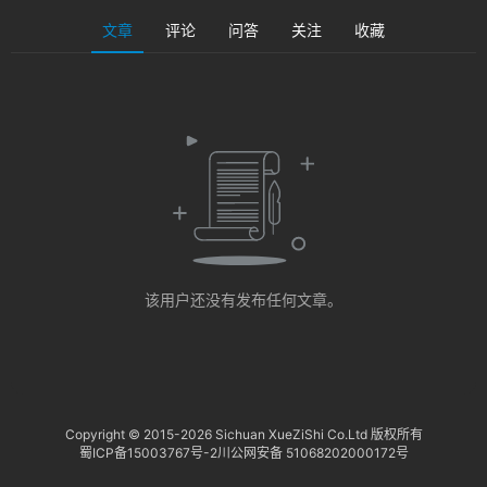
淘
登录
注册
文章
评论
问答
关注
收藏
研
报
行
业
动
态
关
该用户还没有发布任何文章。
于
俺
们
代
Copyright © 2015-
2026 Sichuan XueZiShi Co.Ltd 版权所有
蜀ICP备15003767号-2
川公网安备 51068202000172号
付