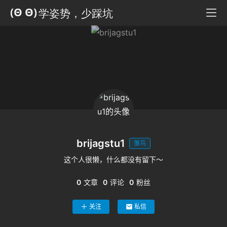
科
全
书
人
工
智
能
姿
势
brijagstu1
雏鸟
微
这个人很懒，什么都没有留下～
尘
纪
0
文章
0
评论
0
粉丝
事
关注
私信
海