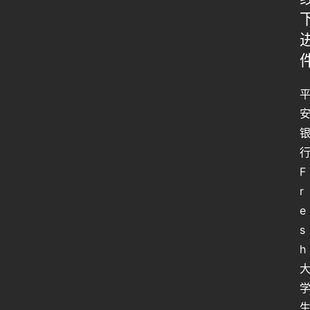
F
r
e
s
h