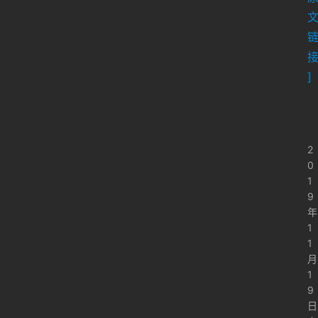
纪
事
海
淘
]
登录
注册
研
报
2
0
行
1
业
9
动
年
态
1
1
月
关
1
于
9
俺
日
们