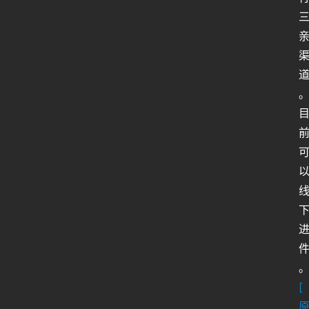
类
生
存
百
科
全
书
人
工
智
能
姿
势
微
[
尘