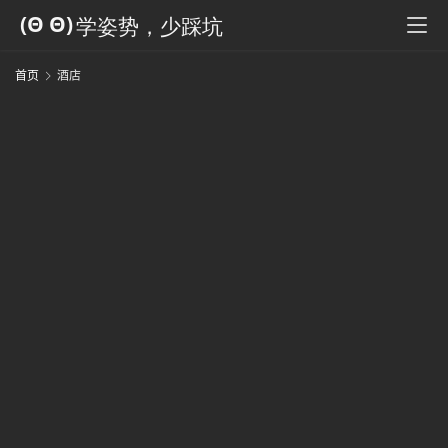
科
全
书
首页
酒店
人
工
智
能
姿
势
微
尘
纪
事
海