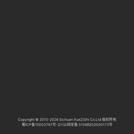
淘
登录
注册
研
报
行
业
动
态
关
于
俺
们
代
Copyright © 2015-
2026 Sichuan XueZiShi Co.Ltd 版权所有
蜀ICP备15003767号-2
川公网安备 51068202000172号
付