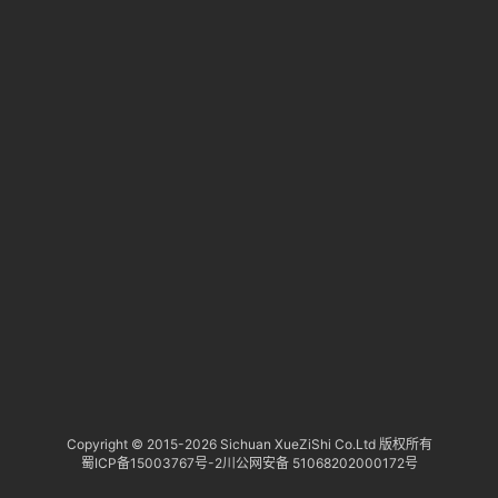
淘
登录
注册
研
报
行
业
动
态
关
于
俺
们
代
Copyright © 2015-
2026 Sichuan XueZiShi Co.Ltd 版权所有
蜀ICP备15003767号-2
川公网安备 51068202000172号
付