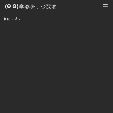
科
全
书
首页
转卡
人
工
智
能
姿
势
微
尘
纪
事
海