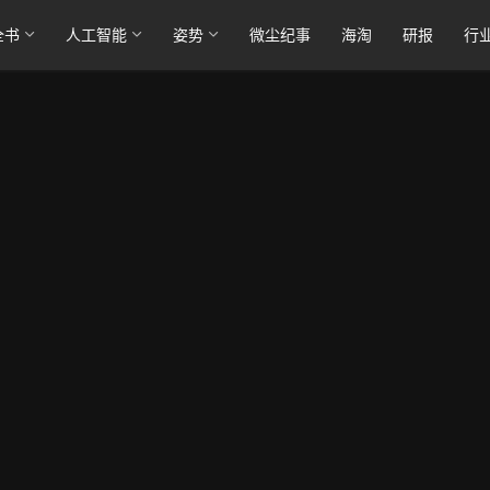
全书
人工智能
姿势
微尘纪事
海淘
研报
行