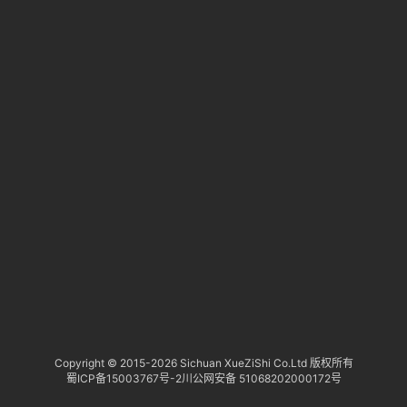
淘
登录
注册
研
报
行
业
动
态
关
于
俺
们
代
Copyright © 2015-
2026 Sichuan XueZiShi Co.Ltd 版权所有
蜀ICP备15003767号-2
川公网安备 51068202000172号
付