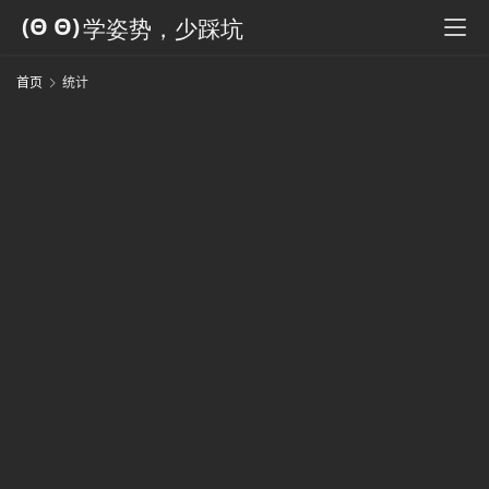
科
全
书
首页
统计
人
工
智
能
姿
势
微
尘
纪
事
海