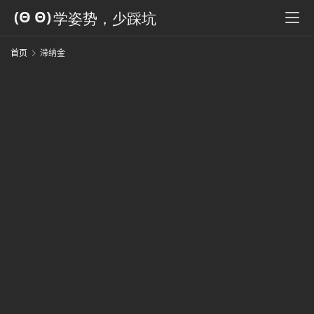
科
全
书
首页
滞纳金
人
工
智
能
姿
势
微
尘
纪
事
海