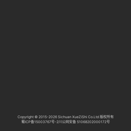
淘
登录
注册
研
报
行
业
动
态
关
于
俺
们
代
Copyright © 2015-
2026 Sichuan XueZiShi Co.Ltd 版权所有
蜀ICP备15003767号-2
川公网安备 51068202000172号
付