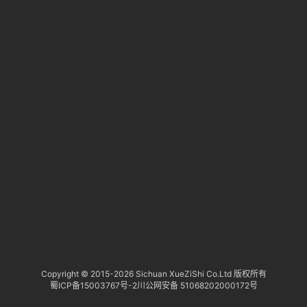
淘
登录
注册
研
报
行
业
动
态
关
于
俺
们
代
Copyright © 2015-
2026 Sichuan XueZiShi Co.Ltd 版权所有
蜀ICP备15003767号-2
川公网安备 51068202000172号
付