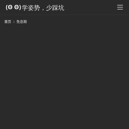
科
全
书
首页
免息期
人
工
智
能
姿
势
微
尘
纪
事
海