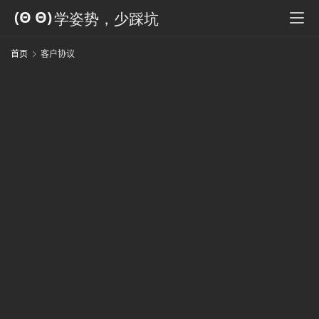
科
全
书
首页
客户协议
人
工
智
能
姿
势
微
尘
纪
事
海