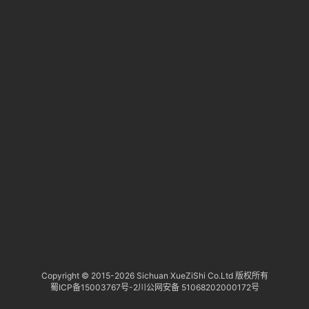
淘
登录
注册
研
报
行
业
动
态
关
于
俺
们
代
Copyright © 2015-
2026 Sichuan XueZiShi Co.Ltd 版权所有
蜀ICP备15003767号-2
川公网安备 51068202000172号
付