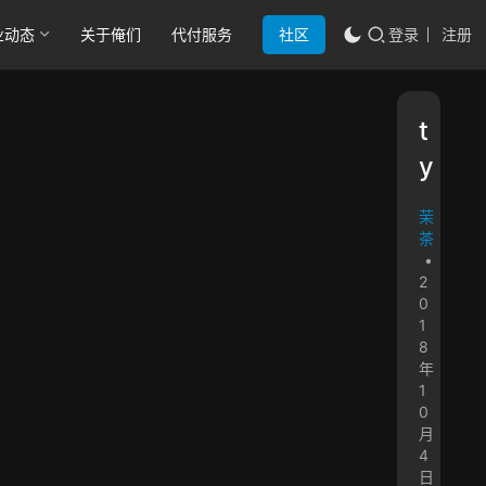
业动态
关于俺们
代付服务
社区
登录
注册
t
y
茉
茶
•
2
0
1
8
年
1
0
月
4
日