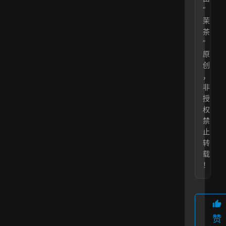
“
茉
茶
”
原
创
，
非
授
权
禁
止
转
载
！
赞