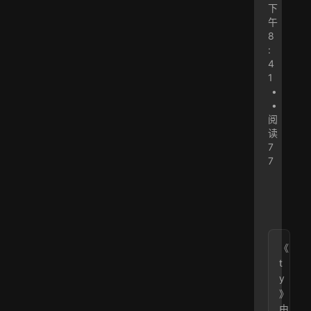
下
午
8
:
4
1
•
•
阅
读
7
7
《
t
y
》
由