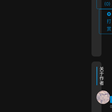
(0)
打
赏
关
于
作
者