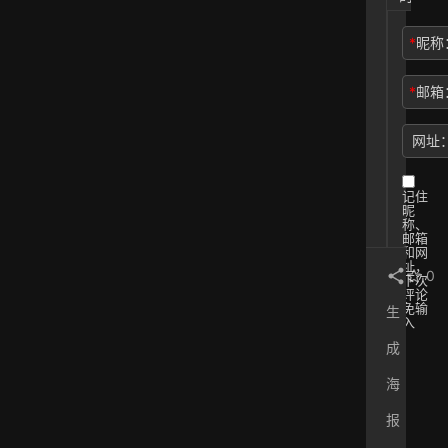
1
案
你
9
的
*
昵称
-
未
5
来
*
邮箱
-
2
网址
8
更
新
记住
）
昵
称、
邮箱
和网
址，
0
下次
评论
免输
生
入
成
提交
海
报