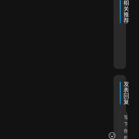
相
关
推
荐
自
2026年
微
杀
2019年
微
它
信
需
尘
2026年
信
纪
浦
能
支
要
贷
2018年
事
AI
广
发
看
付
技
考
2017年
信
术
美
发
银
到
用
分
虑
2017年
与
信
卡
国
信
行
行
用
你
姿
死
信
业
卡
信
用
用
校
的
势
后
卡
用
卡
园
过
之
发
卡
进
信
去
表
事
申
回
件
用
、
吗
复
请
姿
卡
现
？
姿
势
核
在
势
卡
，
（
执
并
2
行
推
0
方
演