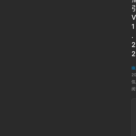
V
1
.
2
2
幽
2
信
阅