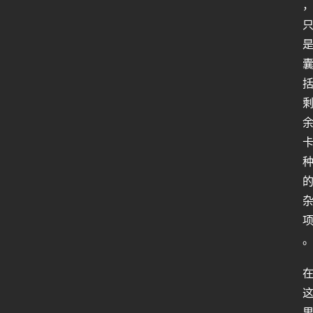
人
工
智
能
姿
势
微
尘
纪
事
海
淘
登录
注册
研
报