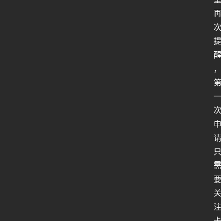
行
业
动
态
关
于
俺
们
代
付
服
务
社