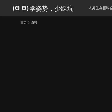
人类生存百科
首页
酒局