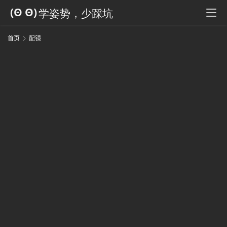
科
全
书
首页
配镜
人
工
智
能
姿
势
微
尘
纪
事
海