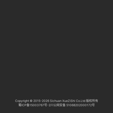
淘
研
报
行
业
动
态
关
于
俺
们
代
Copyright © 2015-
2026 Sichuan XueZiShi Co.Ltd 版权所有
蜀ICP备15003767号-2
川公网安备 51068202000172号
付