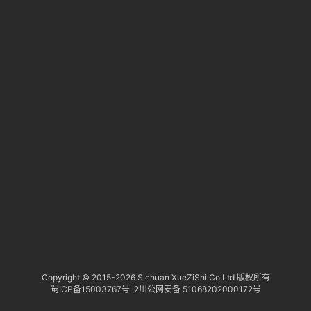
淘
登录
注册
研
报
行
业
动
态
关
于
俺
们
代
Copyright © 2015-
2026 Sichuan XueZiShi Co.Ltd 版权所有
蜀ICP备15003767号-2
川公网安备 51068202000172号
付