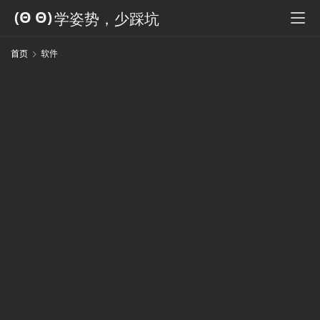
科
全
书
首页
软件
人
工
智
能
姿
势
微
尘
纪
事
海