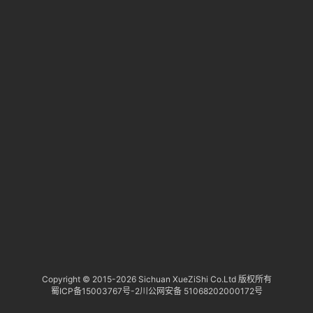
淘
登录
注册
研
报
行
业
动
态
关
于
俺
们
代
Copyright © 2015-
2026 Sichuan XueZiShi Co.Ltd 版权所有
蜀ICP备15003767号-2
川公网安备 51068202000172号
付