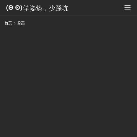
科
全
书
首页
身高
人
工
智
能
姿
势
微
尘
纪
事
海