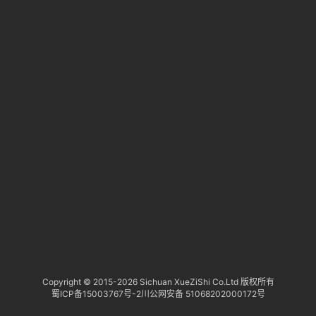
淘
登录
注册
研
报
行
业
动
态
关
于
俺
们
代
Copyright © 2015-
2026 Sichuan XueZiShi Co.Ltd 版权所有
蜀ICP备15003767号-2
川公网安备 51068202000172号
付