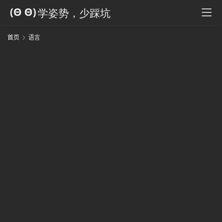
科
全
书
首页
语言
人
工
智
能
姿
势
微
尘
纪
事
海