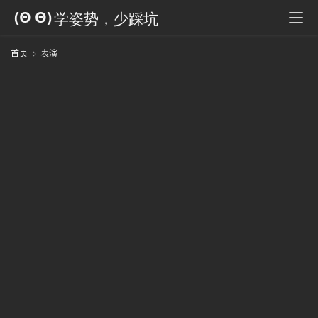
科
全
书
首页
表演
人
工
智
能
姿
20
势
年
月
4
微
日
A
尘
术
纪
行
事
9
海