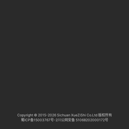
淘
登录
注册
拿
研
报
行
业
动
态
关
于
俺
们
代
Copyright © 2015-
2026 Sichuan XueZiShi Co.Ltd 版权所有
蜀ICP备15003767号-2
川公网安备 51068202000172号
付