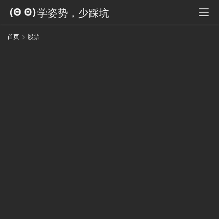
科
全
书
首页
股票
人
工
智
能
姿
势
微
尘
纪
事
海