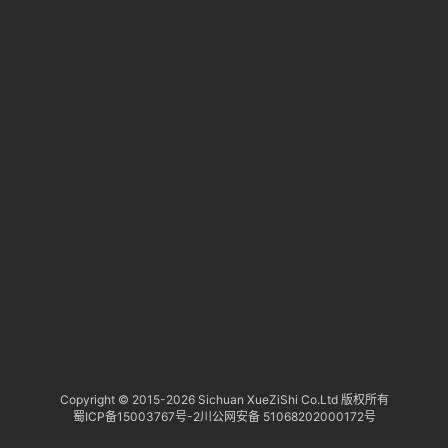
淘
登录
注册
研
报
行
业
动
态
关
于
俺
们
代
Copyright © 2015-
2026 Sichuan XueZiShi Co.Ltd 版权所有
蜀ICP备15003767号-2
川公网安备 51068202000172号
付