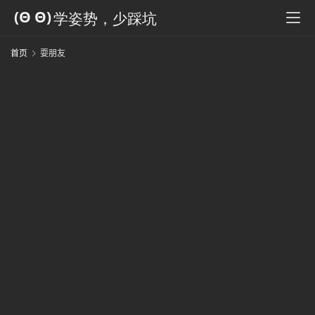
科
全
书
首页
耍朋友
人
工
智
能
姿
势
微
尘
纪
事
海