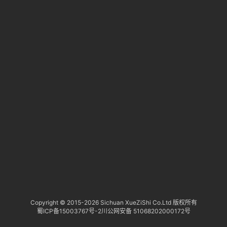
淘
登录
注册
研
报
行
业
动
态
关
于
俺
们
代
Copyright © 2015-
2026 Sichuan XueZiShi Co.Ltd 版权所有
蜀ICP备15003767号-2
川公网安备 51068202000172号
付