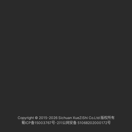
淘
登录
注册
研
报
行
业
动
态
关
于
俺
们
代
Copyright © 2015-
2026 Sichuan XueZiShi Co.Ltd 版权所有
蜀ICP备15003767号-2
川公网安备 51068202000172号
付