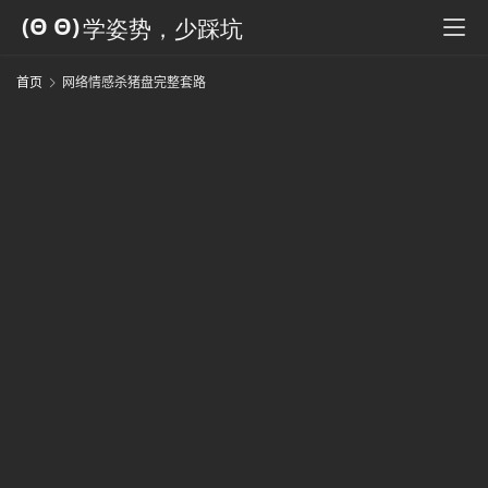
科
全
书
首页
网络情感杀猪盘完整套路
人
工
智
能
姿
势
微
尘
纪
事
海