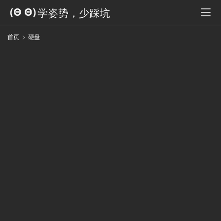
科
全
书
首页
硬盘
人
工
智
能
姿
势
微
尘
纪
事
海