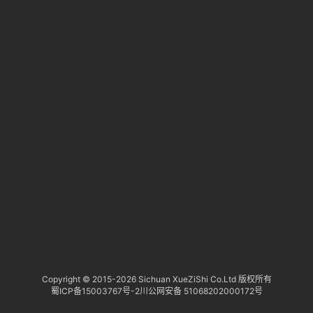
淘
登录
注册
研
报
行
业
动
态
关
于
俺
们
代
Copyright © 2015-
2026 Sichuan XueZiShi Co.Ltd 版权所有
蜀ICP备15003767号-2
川公网安备 51068202000172号
付