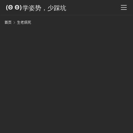
科
全
书
首页
生老病死
人
工
智
能
姿
势
微
尘
纪
事
海