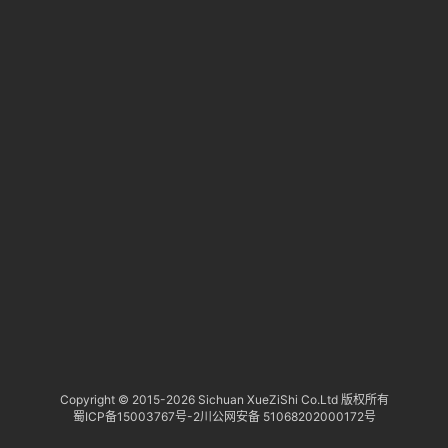
淘
登录
注册
研
报
行
业
动
态
关
于
俺
们
代
Copyright © 2015-
2026 Sichuan XueZiShi Co.Ltd 版权所有
蜀ICP备15003767号-2
川公网安备 51068202000172号
付