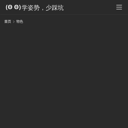
科
全
书
首页
物色
人
工
智
能
姿
势
微
尘
纪
事
海