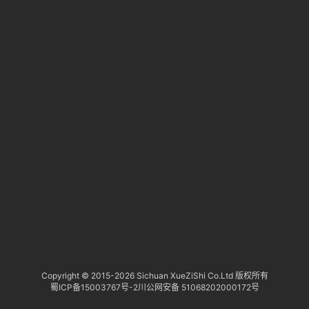
淘
登录
注册
研
报
行
业
动
态
关
于
俺
们
代
Copyright © 2015-
2026 Sichuan XueZiShi Co.Ltd 版权所有
蜀ICP备15003767号-2
川公网安备 51068202000172号
付