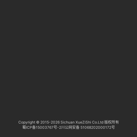
淘
登录
注册
研
报
行
业
动
态
关
于
俺
们
代
Copyright © 2015-
2026 Sichuan XueZiShi Co.Ltd 版权所有
蜀ICP备15003767号-2
川公网安备 51068202000172号
付