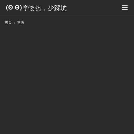
科
全
书
首页
焦虑
人
工
智
能
姿
势
微
尘
纪
事
海