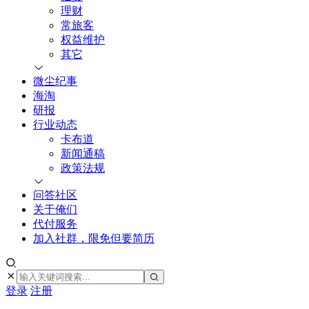
理财
常旅客
权益维护
其它
微尘纪事
海淘
研报
行业动态
卡布道
新闻通稿
政策法规
问答社区
关于俺们
代付服务
加入社群，限免但要简历
登录
注册