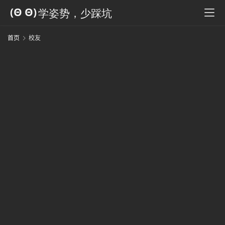
科
全
书
首页
校友
人
工
智
能
姿
势
微
尘
纪
事
海