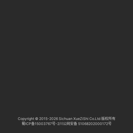
淘
研
报
行
业
动
态
关
于
俺
们
代
Copyright © 2015-
2026 Sichuan XueZiShi Co.Ltd 版权所有
蜀ICP备15003767号-2
川公网安备 51068202000172号
付