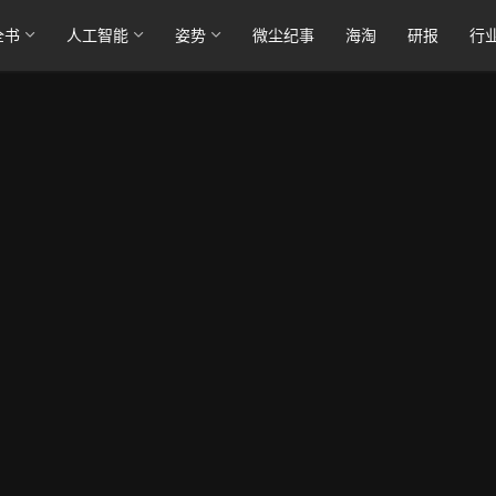
全书
人工智能
姿势
微尘纪事
海淘
研报
行