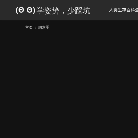
人类生存百科
首页
朋友圈