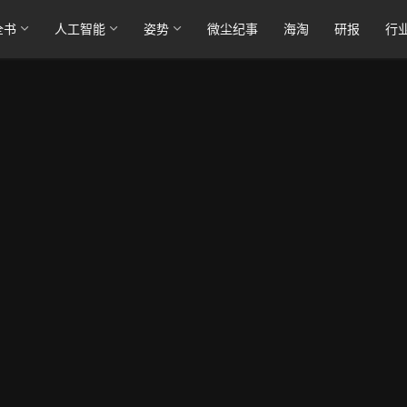
全书
人工智能
姿势
微尘纪事
海淘
研报
行