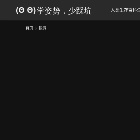
人类生存百科
首页
投资