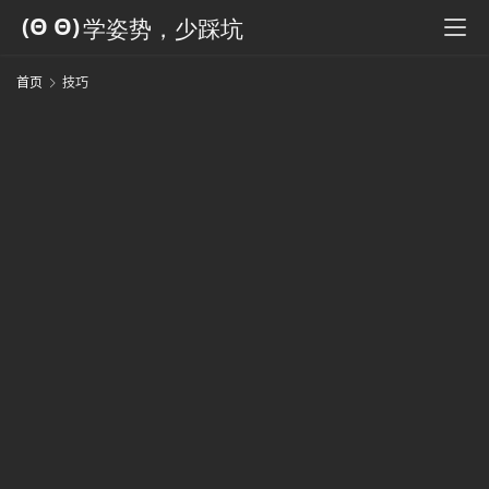
科
全
书
首页
技巧
人
工
智
能
姿
势
微
尘
纪
事
海