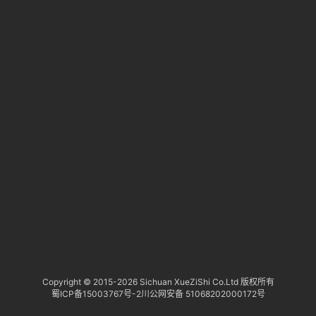
淘
登录
注册
研
报
行
业
动
态
关
于
俺
们
代
Copyright © 2015-
2026 Sichuan XueZiShi Co.Ltd 版权所有
蜀ICP备15003767号-2
川公网安备 51068202000172号
付