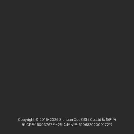
淘
登录
注册
研
报
行
业
动
态
关
于
俺
们
代
Copyright © 2015-
2026 Sichuan XueZiShi Co.Ltd 版权所有
蜀ICP备15003767号-2
川公网安备 51068202000172号
付