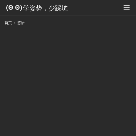
科
全
书
首页
感悟
人
工
智
能
姿
势
微
尘
纪
事
海