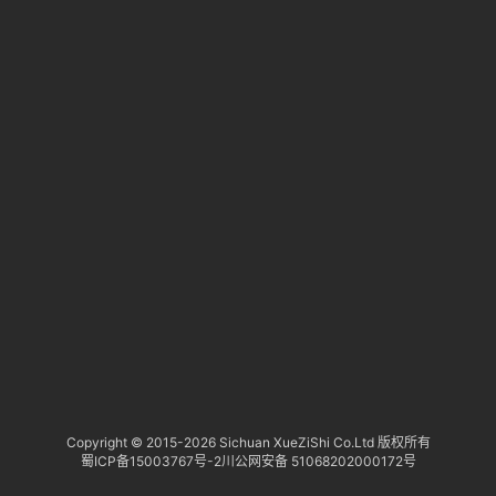
淘
登录
注册
研
报
行
业
动
态
关
于
俺
们
代
Copyright © 2015-
2026 Sichuan XueZiShi Co.Ltd 版权所有
蜀ICP备15003767号-2
川公网安备 51068202000172号
付