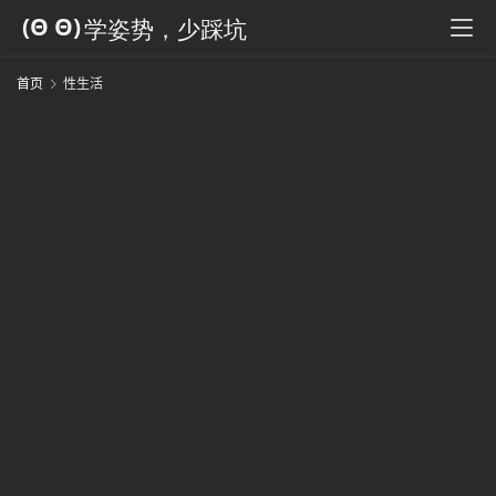
科
全
书
首页
性生活
人
工
智
能
姿
势
微
尘
纪
事
海