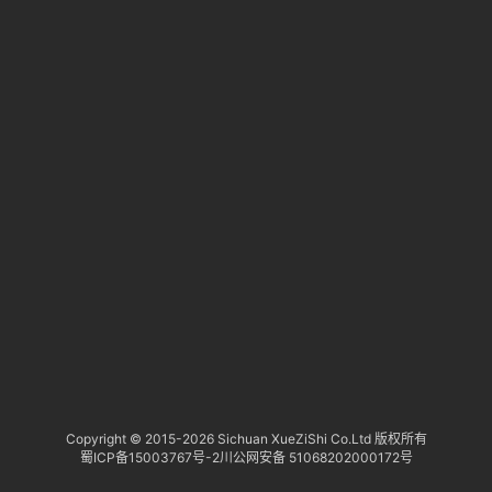
淘
登录
注册
研
报
行
业
动
态
关
于
俺
们
代
Copyright © 2015-
2026 Sichuan XueZiShi Co.Ltd 版权所有
蜀ICP备15003767号-2
川公网安备 51068202000172号
付