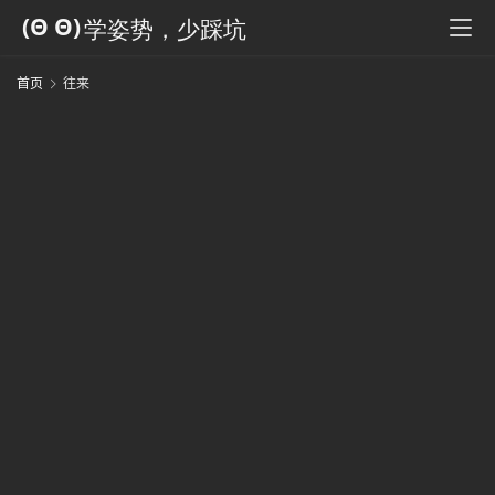
科
全
书
首页
往来
人
工
智
能
姿
势
微
尘
纪
事
海