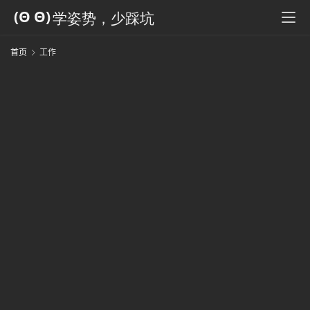
科
全
书
首页
工作
人
工
智
能
姿
势
微
尘
纪
事
海