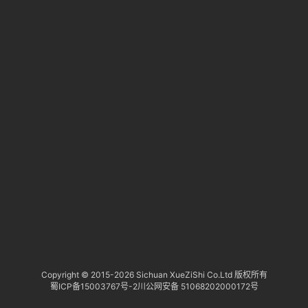
淘
登录
注册
研
报
行
业
动
态
关
于
俺
们
代
Copyright © 2015-
2026 Sichuan XueZiShi Co.Ltd 版权所有
蜀ICP备15003767号-2
川公网安备 51068202000172号
付