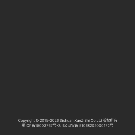
淘
登录
注册
研
报
行
业
动
态
关
于
俺
们
代
Copyright © 2015-
2026 Sichuan XueZiShi Co.Ltd 版权所有
蜀ICP备15003767号-2
川公网安备 51068202000172号
付