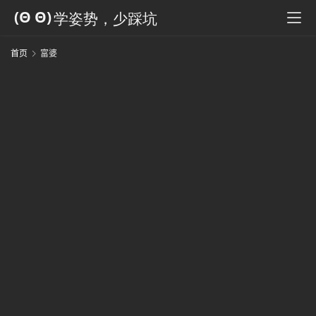
科
全
书
首页
富婆
人
工
智
能
姿
势
微
尘
纪
事
海