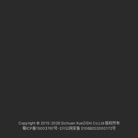
淘
登录
注册
研
报
行
业
动
态
关
于
俺
们
代
Copyright © 2015-
2026 Sichuan XueZiShi Co.Ltd 版权所有
蜀ICP备15003767号-2
川公网安备 51068202000172号
付