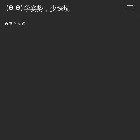
科
全
书
首页
实践
人
工
智
能
姿
势
微
尘
纪
事
海