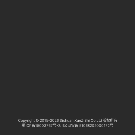
淘
登录
注册
研
报
行
业
动
态
关
于
俺
们
代
Copyright © 2015-
2026 Sichuan XueZiShi Co.Ltd 版权所有
蜀ICP备15003767号-2
川公网安备 51068202000172号
付