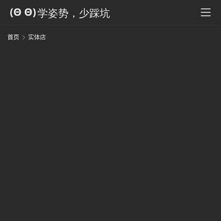
科
全
书
首页
实体店
人
工
智
能
姿
势
微
尘
纪
事
海