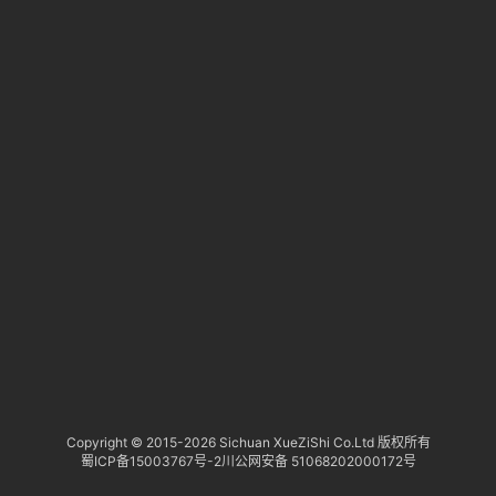
淘
登录
注册
研
报
行
业
动
态
关
于
俺
们
代
Copyright © 2015-
2026 Sichuan XueZiShi Co.Ltd 版权所有
蜀ICP备15003767号-2
川公网安备 51068202000172号
付