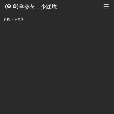
科
全
书
首页
安眠药
人
工
智
能
姿
势
微
尘
纪
事
海