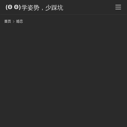
科
全
书
首页
婚恋
人
工
智
能
姿
势
微
尘
纪
事
海