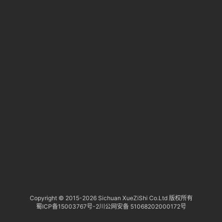
淘
登录
注册
研
报
行
业
动
态
关
于
俺
们
代
Copyright © 2015-
2026 Sichuan XueZiShi Co.Ltd 版权所有
蜀ICP备15003767号-2
川公网安备 51068202000172号
付