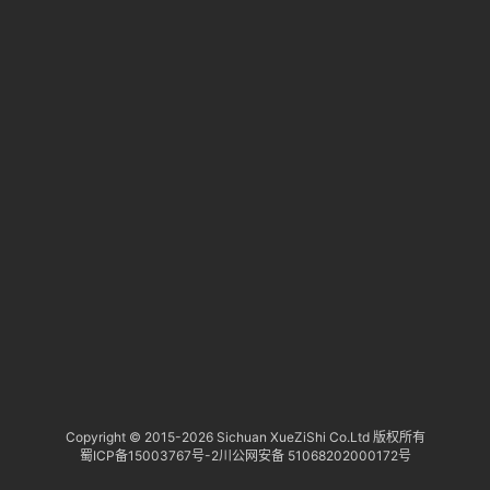
淘
登录
注册
研
报
行
业
动
态
关
于
俺
们
代
Copyright © 2015-
2026 Sichuan XueZiShi Co.Ltd 版权所有
蜀ICP备15003767号-2
川公网安备 51068202000172号
付