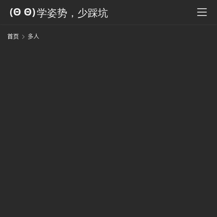
科
全
书
首页
多人
人
工
智
能
姿
势
微
尘
纪
事
海