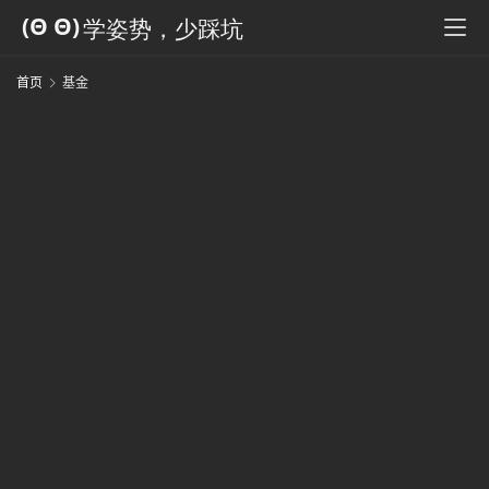
科
全
书
首页
基金
人
工
智
能
姿
势
微
尘
纪
事
海