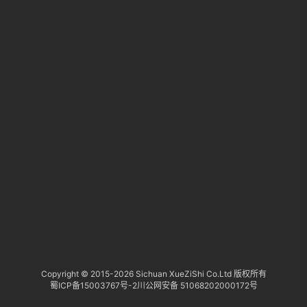
淘
登录
注册
研
报
行
业
动
态
关
于
俺
们
代
Copyright © 2015-
2026 Sichuan XueZiShi Co.Ltd 版权所有
蜀ICP备15003767号-2
川公网安备 51068202000172号
付