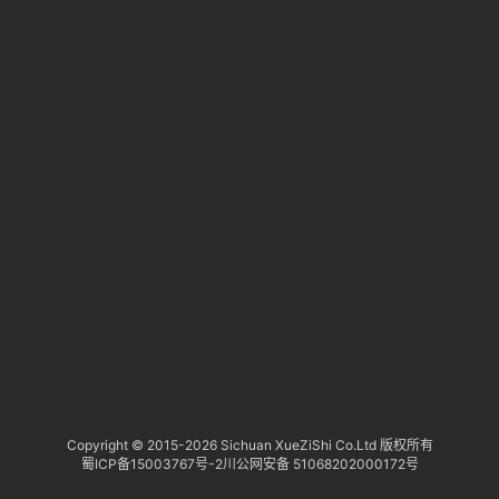
淘
登录
注册
研
报
行
业
动
态
关
于
俺
们
代
Copyright © 2015-
2026 Sichuan XueZiShi Co.Ltd 版权所有
蜀ICP备15003767号-2
川公网安备 51068202000172号
付