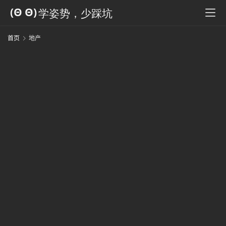
科
全
书
首页
地产
人
工
智
能
姿
势
微
尘
纪
事
海