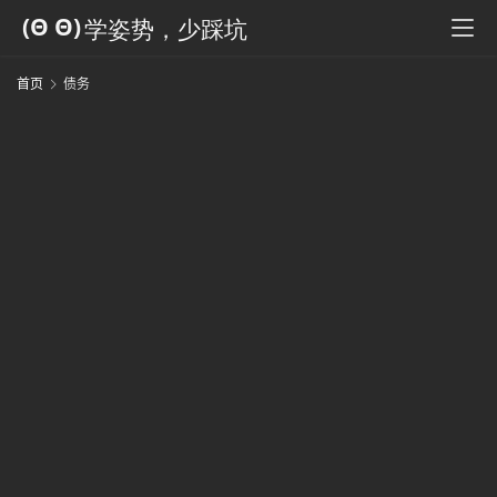
科
全
书
首页
债务
人
工
智
能
姿
势
微
尘
纪
事
海