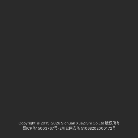
淘
登录
注册
研
报
行
业
动
态
关
于
俺
们
代
Copyright © 2015-
2026 Sichuan XueZiShi Co.Ltd 版权所有
蜀ICP备15003767号-2
川公网安备 51068202000172号
付