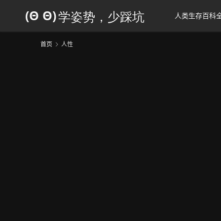
人类生存百科
首页
人性