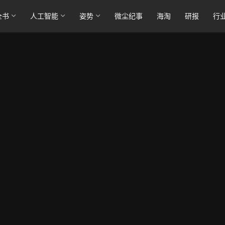
全书
人工智能
姿势
微尘纪事
海淘
研报
行