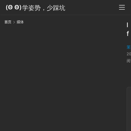
首页
媒体
l
f
茉
2
阅