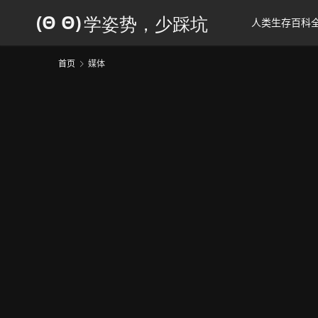
人类生存百科
首页
媒体