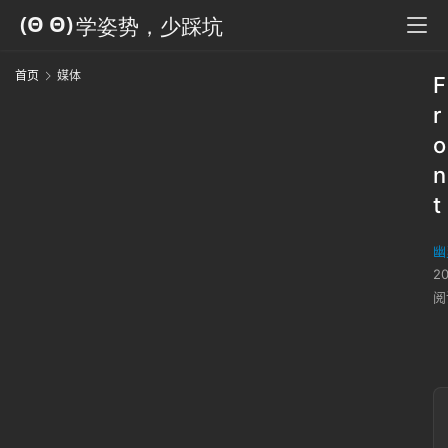
首页
媒体
F
r
o
n
t
幽
2
阅