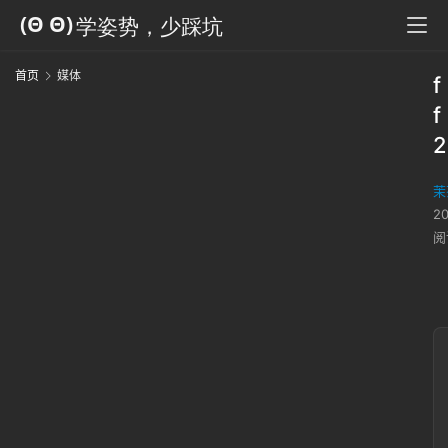
首页
媒体
f
f
2
茉
2
阅